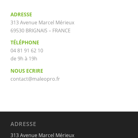
ADRESSE
313 Avenue Marcel Mérieux
69530 BRIGNAIS – FRANCE
TÉLÉPHONE
04 81 91 62 10
de 9h à 19h
NOUS ECRIRE
contact@maleopro.fr
ADRESSE
313 Avenue Marcel Mérieux