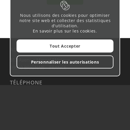
Nous utilisons des cookies pour optimiser
notre site web et collecter des statistiques
d'utilisation.
En savoir plus sur les cookies
.
Tout Accepter
ADRESSE
313 Avenue Marcel Mérieux
Personnaliser les autorisations
69530 BRIGNAIS – FRANCE
TÉLÉPHONE
04 81 91 62 10
de 9h à 19h
NOUS ECRIRE
contact@assurancesmaleo.fr