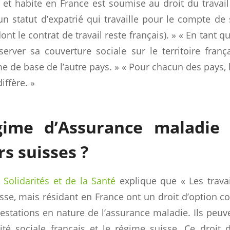
ie et habite en France est soumise au droit du travail
n statut d’expatrié qui travaille pour le compte d
ont le contrat de travail reste français). » « En tant que
erver sa couverture sociale sur le territoire franç
e de base de l’autre pays. » « Pour chacun des pays, l
iffère. »
gime d’Assurance maladie 
rs suisses ?
 Solidarités et de la Santé
explique que « Les travail
isse, mais résidant en France ont un droit d’option c
estations en nature de l’assurance maladie. Ils peuve
té sociale français et le régime suisse. Ce droit d