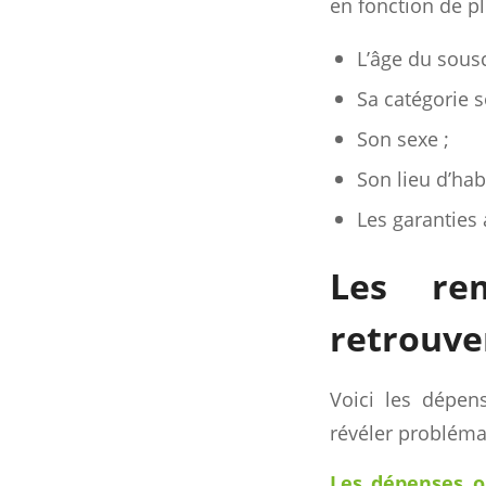
en fonction de pl
L’âge du sousc
Sa catégorie s
Son sexe ;
Son lieu d’hab
Les garanties 
Les rem
retrouve
Voici les dépens
révéler probléma
Les dépenses o