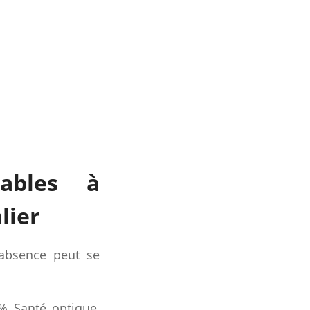
nables à
lier
r absence peut se
% Santé optique,