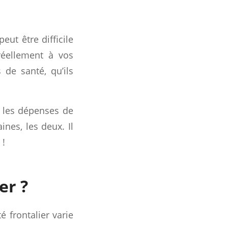
eut être difficile
réellement à vos
de santé, qu’ils
e les dépenses de
ines, les deux. Il
 !
er ?
 frontalier varie